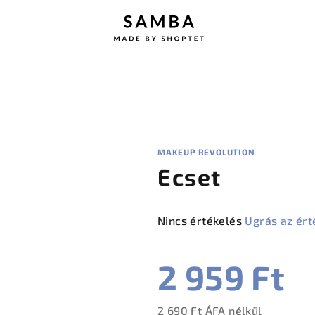
MAKEUP REVOLUTION
Ecset
A
Nincs értékelés
Ugrás az ért
termék
átlagos
2 959 Ft
értékelése
5-
ből
2 690 Ft ÁFA nélkül