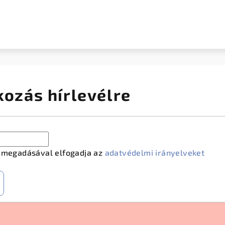
kozás hírlevélre
m megadásával elfogadja az
adatvédelmi irányelveket