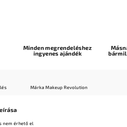
Minden megrendeléshez
Másna
ingyenes ajándék
bármil
lés
Márka
Makeup Revolution
eírása
s nem érhető el