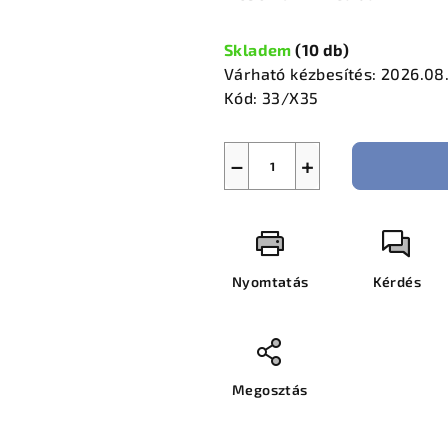
0,0
Egységár:
csillag.
Skladem
(
10 db
)
Várható kézbesítés:
2026.08
Kód:
33/X35
−
+
Nyomtatás
Kérdés
Megosztás