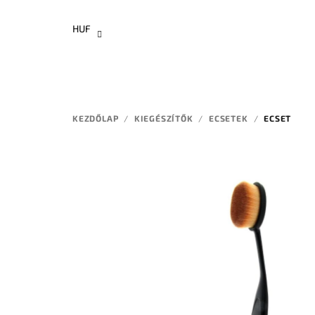
Ugrás
a
HUF
fő
tartalomhoz
KEZDŐLAP
/
KIEGÉSZÍTŐK
/
ECSETEK
/
ECSET