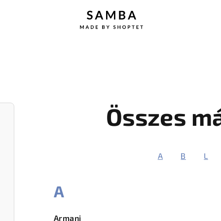
Összes má
A
B
L
A
Armani