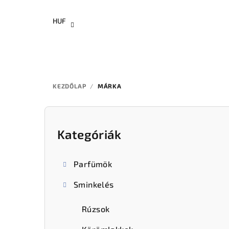
Ugrás
a
HUF
fő
tartalomhoz
KEZDŐLAP
/
MÁRKA
O
l
Kategóriák
Kategóriák
átugrása
d
Parfümök
a
Sminkelés
l
s
Rúzsok