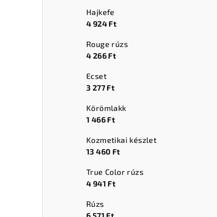
Hajkefe
4 924 Ft
Rouge rúzs
4 266 Ft
Ecset
3 277 Ft
Körömlakk
1 466 Ft
Kozmetikai készlet
13 460 Ft
True Color rúzs
4 941 Ft
Rúzs
6 571 Ft