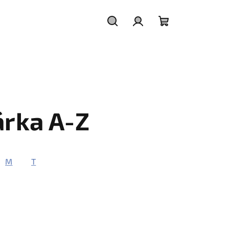
Keresés
Bejelentkezés
Kosár
rka A-Z
M
T