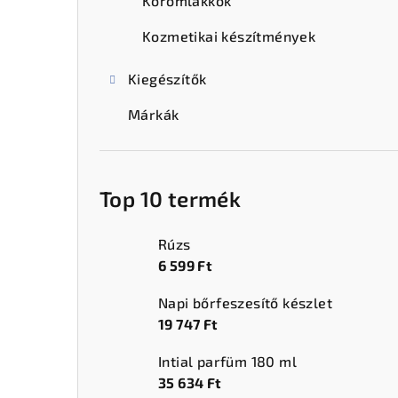
ó
Körömlakkok
p
Kozmetikai készítmények
a
Kiegészítők
n
Márkák
e
l
Top 10 termék
Rúzs
6 599 Ft
Napi bőrfeszesítő készlet
19 747 Ft
Intial parfüm 180 ml
35 634 Ft