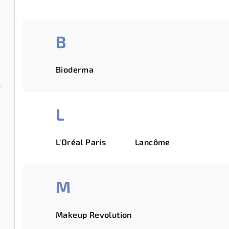
B
Bioderma
L
L'Oréal Paris
Lancôme
M
Makeup Revolution