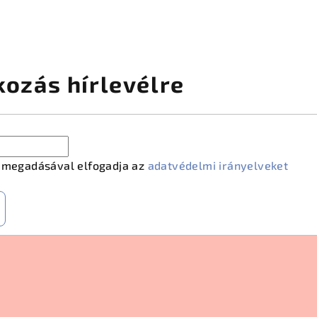
kozás hírlevélre
m megadásával elfogadja az
adatvédelmi irányelveket