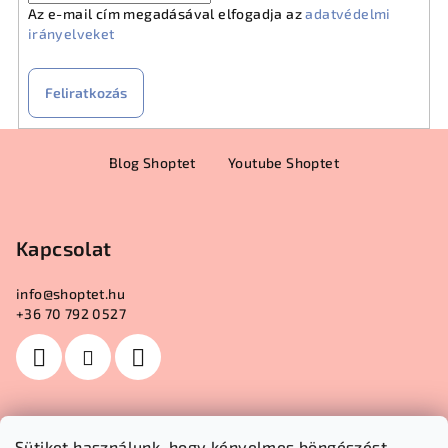
Az e-mail cím megadásával elfogadja az
adatvédelmi
irányelveket
Feliratkozás
L
Blog Shoptet
Youtube Shoptet
á
b
l
Kapcsolat
é
c
info
@
shoptet.hu
+36 70 792 0527
Sütiket használunk, hogy kényelmes böngészést