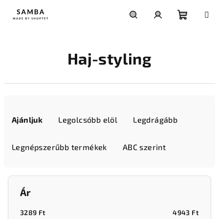
Ugrás
a
fő
Kosár
Keresés
Bejelentkezés
tartalomhoz
Haj-styling
T
e
Ajánljuk
Legolcsóbb elöl
Legdrágább
r
m
Legnépszerűbb termékek
ABC szerint
é
k
e
Ár
k
r
3289
Ft
4943
Ft