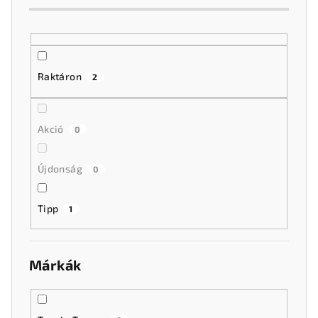
e
n
d
e
Raktáron
2
z
é
Akció
s
0
e
Újdonság
0
Tipp
1
Márkák