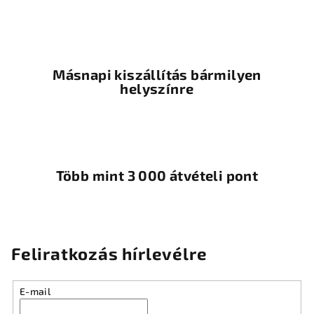
l
e
m
e
i
Másnapi kiszállítás bármilyen
helyszínre
Több mint 3 000 átvételi pont
Feliratkozás hírlevélre
E-mail