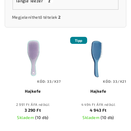
Tangle Teezer
2
Megjeleníthető tételek
2
T
Tipp
e
r
m
é
k
KÓD:
33/X37
KÓD:
33/X21
e
Hajkefe
Hajkefe
k
l
2 991 Ft ÁFA nélkül
4 494 Ft ÁFA nélkül
i
3 290 Ft
4 943 Ft
s
Skladem
(
10 db
)
Skladem
(
10 db
)
t