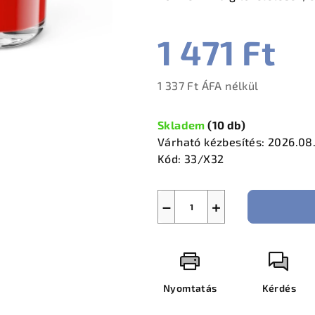
csillag.
1 471 Ft
1 337 Ft ÁFA nélkül
Egységár:
Skladem
(
10 db
)
Várható kézbesítés:
2026.08
Kód:
33/X32
−
+
Nyomtatás
Kérdés