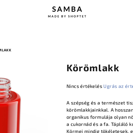
MLAKK
Körömlakk
A
Nincs értékelés
Ugrás az ért
termék
átlagos
A szépség és a természet tis
értékelése
körömlakkjainkkal. A hossza
5-
organikus formulája olyan nö
ből
a cukornád és a fa. Tápláló 
0,0
Körmei mindig tökéletesek, e