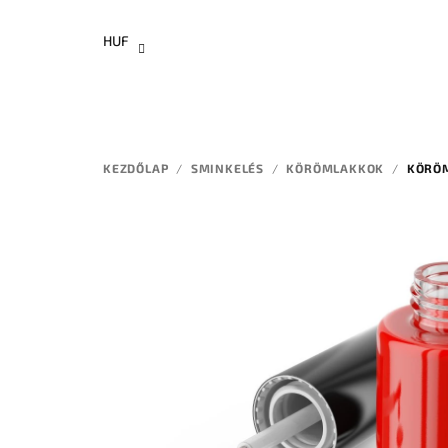
Ugrás
a
HUF
fő
tartalomhoz
KEZDŐLAP
/
SMINKELÉS
/
KÖRÖMLAKKOK
/
KÖRÖ