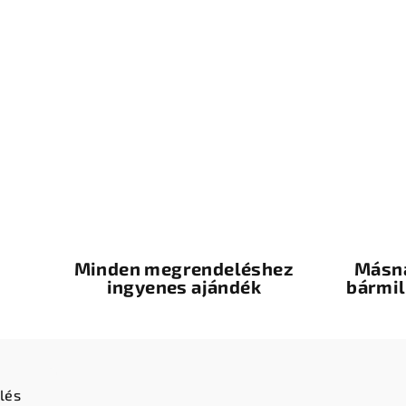
Minden megrendeléshez
Másna
ingyenes ajándék
bármil
lés