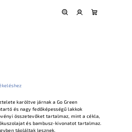
Keresés
Bejelentkezés
Kosár
ékeléshez
ztelete karöltve járnak a Go Green
ntartó és nagy fedőképességű lakkok
vényi összetevőket tartalmaz, mint a cékla,
kókuszolajat és bambusz-kivonatot tartalmaz.
gyben tápláltak lesznek.