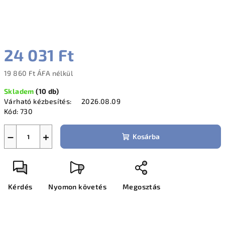
24 031 Ft
19 860 Ft ÁFA nélkül
Egységár:
Skladem
(
10 db
)
Várható kézbesítés:
2026.08.09
Kód:
730
−
+
Kosárba
Kérdés
Nyomon követés
Megosztás