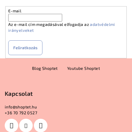
E-mail
Az e-mail cím megadásával elfogadja az
adatvédelmi
irányelveket
Feliratkozás
L
Blog Shoptet
Youtube Shoptet
á
b
l
Kapcsolat
é
c
info
@
shoptet.hu
+36 70 792 0527