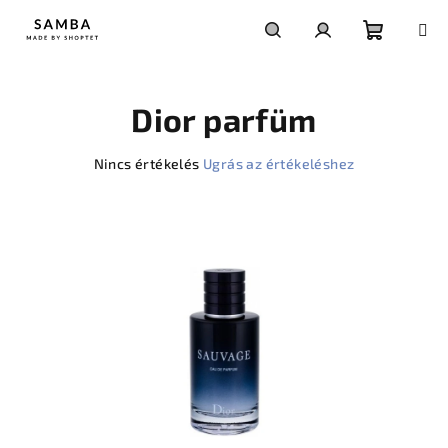
Ugrás
a
fő
Kosár
Keresés
Bejelentkezés
tartalomhoz
Dior parfüm
A
Nincs értékelés
Ugrás az értékeléshez
termék
átlagos
értékelése
5-
ből
0,0
csillag.